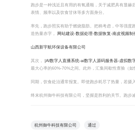
跑步是一种浅近且有用的有氧通顺，关于减肥具有显赫
表情、频率以及饮食甘休等多方面身分。
率先，跑步照实有助于燃烧脂肪。把柄考虑，中等强度跑
造热量赤字，
网站建设-数据处理-数据恢复-南皮视频制
山西新宇航环保设备有限公司
其次，
|AI数字人直播系统-ai数字人源码服务器-虚拟数
最大心率的60%-70%之间。此外，汇集间歇性查验
同期，饮食处治通常报复。即使跑步耗尽了热量，若摄
终末杭州御牛科技有限公司，坚握是胜利的关节。跑步
杭州御牛科技有限公司
通过