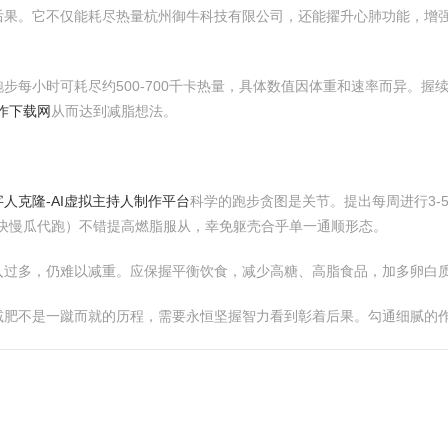
后果。它不仅能耗尽热量杭州御牛科技有限公司，还能擢升心肺功能，增
步每小时可耗尽约500-700千卡热量，具体数值因体重和速率而异。握
作下载网
从而达到减脂想法。
字人克隆-AI虚拟主持人制作平台
科学的跑步贪图是关节。提出每周进行3-
（如快慢瓜代跑）不错提高燃脂服从，幸免躯壳合乎单一通顺形态。
入过多，仍难以减重。应保握平衡饮食，减少高糖、高脂食品，加多卵白
减肥不是一蹴而就的历程，需要永恒坚握智力看到彰着后果。勾通细腻的