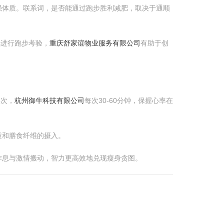
强体质。联系词，是否能通过跑步胜利减肥，取决于通顺
续进行跑步考验，
重庆舒家谊物业服务有限公司
有助于创
5次，
杭州御牛科技有限公司
每次30-60分钟，保握心率在
质和膳食纤维的摄入。
作息与激情搬动，智力更高效地兑现瘦身贪图。